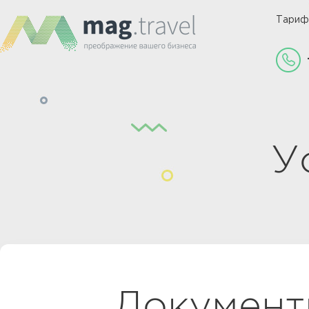
Тари
У
Документ